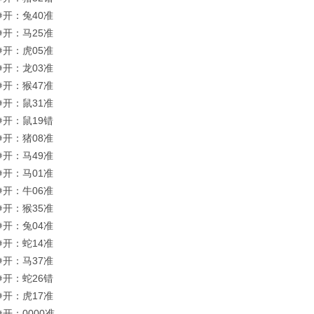
✺开：兔40准
✺开：马25准
✺开：虎05准
✺开：龙03准
✺开：猴47准
✺开：鼠31准
✺开：鼠19错
✺开：猪08准
✺开：马49准
✺开：马01准
✺开：牛06准
✺开：猴35准
✺开：兔04准
✺开：蛇14准
✺开：马37准
✺开：蛇26错
✺开：虎17准
✺开：0000准