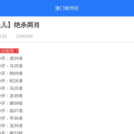
澳门精华区
头儿】绝杀两肖
:51
1040346
生的财富！
✺开：虎29准
✺开：马25准
✺开：狗09准
✺开：蛇26准
✺开：马25准
✺开：龙39准
✺开：猪08错
✺开：鼠07准
✺开：羊36准
✺开：龙39准
✺开：猪32错