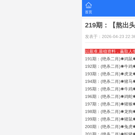
首页
219期：【熬出
发表于：2026-04-23 22:36
以最准,最稳资料，赢取人
191期：(绝杀二肖)✺鸡鼠
192期：(绝杀二肖)✺牛鸡
193期：(绝杀二肖)✺虎龙
194期：(绝杀二肖)✺猪马
195期：(绝杀二肖)✺牛鸡
196期：(绝杀二肖)✺鸡蛇
197期：(绝杀二肖)✺猪猴
198期：(绝杀二肖)✺龙狗
199期：(绝杀二肖)✺猪鼠
200期：(绝杀二肖)✺兔虎
201期：(绝杀二肖)✺蛇猪