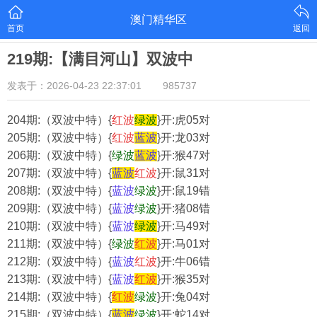
澳门精华区
首页
返回
219期:【满目河山】双波中
发表于：2026-04-23 22:37:01
985737
204期:（双波中特）{
红
波
绿
波
}开:虎05对
205期:（双波中特）{
红
波
蓝
波
}开:龙03对
206期:（双波中特）{
绿
波
蓝
波
}开:猴47对
207期:（双波中特）{
蓝
波
红
波
}开:鼠31对
208期:（双波中特）{
蓝
波
绿
波
}开:鼠19错
209期:（双波中特）{
蓝
波
绿
波
}开:猪08错
210期:（双波中特）{
蓝
波
绿
波
}开:马49对
211期:（双波中特）{
绿
波
红
波
}开:马01对
212期:（双波中特）{
蓝
波
红
波
}开:牛06错
213期:（双波中特）{
蓝
波
红
波
}开:猴35对
214期:（双波中特）{
红
波
绿
波
}开:兔04对
215期:（双波中特）{
蓝
波
绿
波
}开:蛇14对