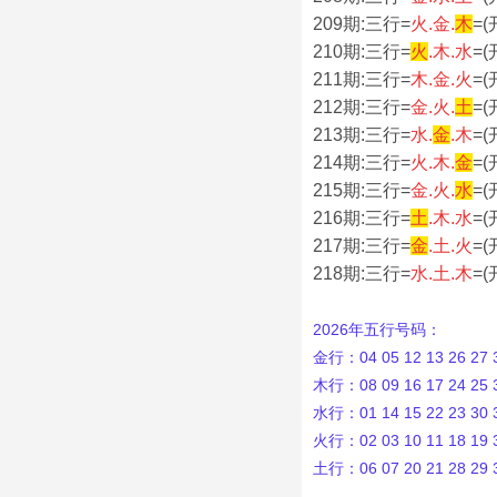
209期:三行=
火.金.
木
=(
210期:三行=
火
.木.水
=(
211期:三行=
木.金.火
=(
212期:三行=
金.火.
土
=(
213期:三行=
水.
金
.木
=(
214期:三行=
火.木.
金
=(
215期:三行=
金.火.
水
=(
216期:三行=
土
.木.水
=(
217期:三行=
金
.土.火
=(
218期:三行=
水.土.木
=(
2026年五行号码：
金行：04 05 12 13 26 27 3
木行：08 09 16 17 24 25 3
水行：01 14 15 22 23 30 3
火行：02 03 10 11 18 19 3
土行：06 07 20 21 28 29 