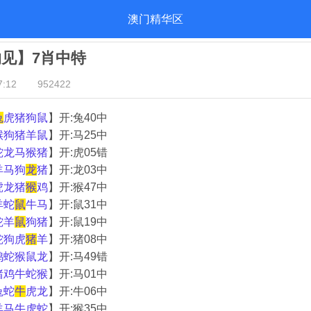
澳门精华区
灼见】7肖中特
:12
952422
兔
虎猪狗鼠
】开:兔40中
猴狗猪羊鼠
】开:马25中
蛇龙马猴猪
】开:虎05错
羊马狗
龙
猪
】开:龙03中
虎龙猪
猴
鸡
】开:猴47中
羊蛇
鼠
牛马
】开:鼠31中
蛇羊
鼠
狗猪
】开:鼠19中
蛇狗虎
猪
羊
】开:猪08中
鸡蛇猴鼠龙
】开:马49错
猪鸡牛蛇猴
】开:马01中
兔蛇
牛
虎龙
】开:牛06中
羊马牛虎蛇
】开:猴35中