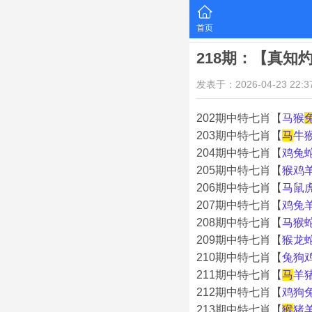
首页
218期：【真知
发表于：2026-04-23 22:37
202期中特七肖【
马猴
203期中特七肖【
马
牛
204期中特七肖【
鸡兔
205期中特七肖【
猴鸡
206期中特七肖【
马鼠
207期中特七肖【
鸡兔
208期中特七肖【
马猴
209期中特七肖【
猴龙
210期中特七肖【
兔狗
211期中特七肖【
马
羊
212期中特七肖【
鸡狗
213期中特七肖【
猴
猪