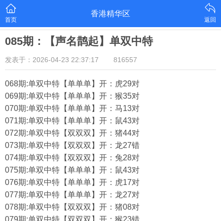
香港精华区
首页
返回
085期：【声名鹊起】单双中特
发表于：2026-04-23 22:37:17
816557
068期:单双中特【单单单
】开：虎29对
069期:单双中特【单单单
】开：猴35对
070期:单双中特【单单单
】开：马13对
071期:单双中特【单单单
】开：鼠43对
072期:单双中特【双双双
】开：猪44对
073期:单双中特【双双双
】开：龙27错
074期:单双中特【双双双
】开：兔28对
075期:单双中特【
单单单
】开：鼠43对
076期:单双中特【单单单
】开：虎17对
077期:单双中特【单单单
】开：龙27对
078期:单双中特【
双双双
】开：猪08对
079期:单双中特【双双双
】开：猴23错