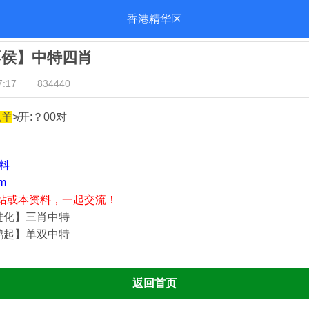
香港精华区
不侯】中特四肖
:17
834440
兔羊
≯开:？00对
资料
m
站或本资料，一起交流！
进化】三肖中特
鹊起】单双中特
返回首页