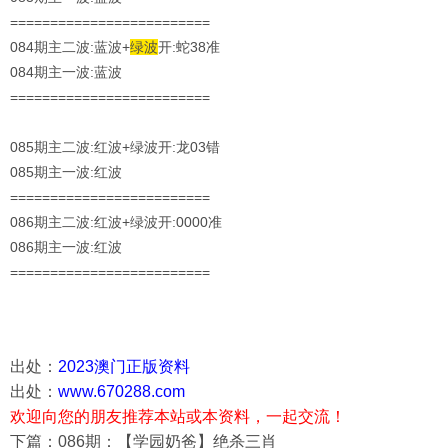
=========================
084期主二波:蓝波+
绿波
开:蛇38准
084期主一波:蓝波
=========================
085期主二波:红波+绿波开:龙03错
085期主一波:
红
波
=========================
086期主二波:红波+绿波开:0000准
086期主一波:红波
=========================
出处：
2023澳门正版资料
出处：
www.670288.com
欢迎向您的朋友推荐本站或本资料，一起交流！
下篇：086期：【学园奶爸】绝杀三肖