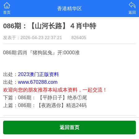
香港精华区
首页
返回
086期：【山河长路】４肖中特
发表于：2026-04-23 22:37:21
826405
086期:四肖『猪狗鼠兔
』开:0000准
出处：
2023澳门正版资料
出处：
www.670288.com
欢迎向您的朋友推荐本站或本资料，一起交流！
下篇：086期： 【平静日子】绝杀①尾
上篇：086期：【夜跑遇你】精选24码
返回首页