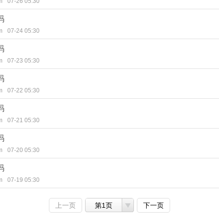
m
07-26 05:30
码
m
07-24 05:30
码
m
07-23 05:30
码
m
07-22 05:30
码
m
07-21 05:30
码
m
07-20 05:30
码
m
07-19 05:30
上一页
第1页
下一页