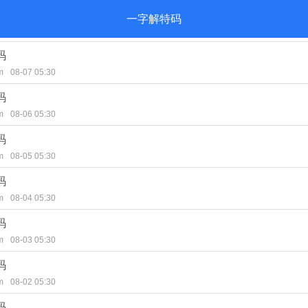
一字解特码
码
m
08-07 05:30
码
m
08-06 05:30
码
m
08-05 05:30
码
m
08-04 05:30
码
m
08-03 05:30
码
m
08-02 05:30
码