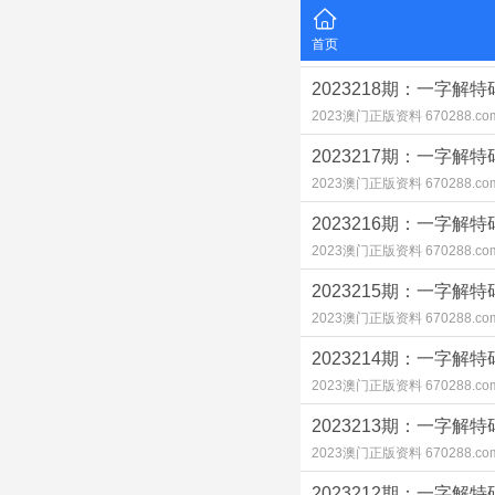
首页
2023218期：一字解特
2023澳门正版资料 670288.co
2023217期：一字解特
2023澳门正版资料 670288.co
2023216期：一字解特
2023澳门正版资料 670288.co
2023215期：一字解特
2023澳门正版资料 670288.co
2023214期：一字解特
2023澳门正版资料 670288.co
2023213期：一字解特
2023澳门正版资料 670288.co
2023212期：一字解特