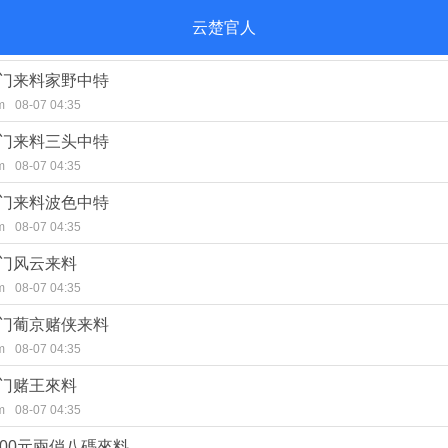
云楚官人
澳门来料家野中特
m
08-07 04:35
澳门来料三头中特
m
08-07 04:35
澳门来料波色中特
m
08-07 04:35
澳门风云来料
m
08-07 04:35
澳门葡京赌侠来料
m
08-07 04:35
澳门赌王來料
m
08-07 04:35
8000元兩俏八碼來料