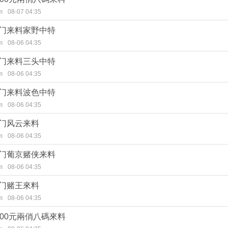
m
08-07 04:35
澳门来料家野中特
m
08-06 04:35
澳门来料三头中特
m
08-06 04:35
澳门来料波色中特
m
08-06 04:35
澳门风云来料
m
08-06 04:35
澳门葡京赌侠来料
m
08-06 04:35
澳门赌王來料
m
08-06 04:35
8000元兩俏八碼來料