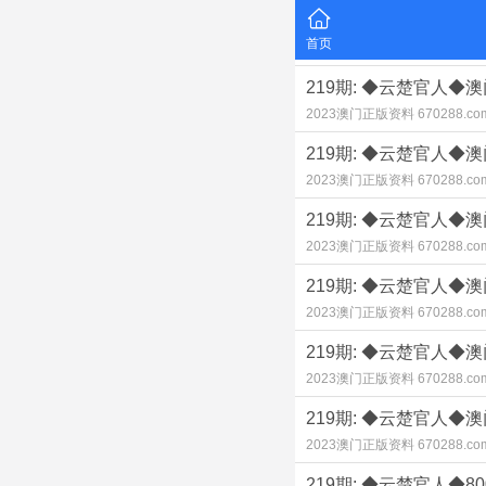
首页
219期: ◆云楚官人◆
2023澳门正版资料 670288.co
219期: ◆云楚官人◆
2023澳门正版资料 670288.co
219期: ◆云楚官人◆
2023澳门正版资料 670288.co
219期: ◆云楚官人◆
2023澳门正版资料 670288.co
219期: ◆云楚官人◆
2023澳门正版资料 670288.co
219期: ◆云楚官人◆
2023澳门正版资料 670288.co
219期: ◆云楚官人◆