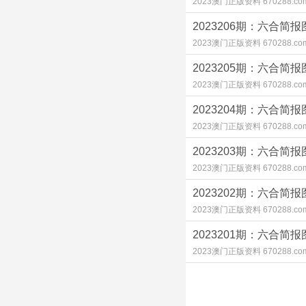
2023澳门正版资料 670288.co
2023206期：六合简报
2023澳门正版资料 670288.co
2023205期：六合简报
2023澳门正版资料 670288.co
2023204期：六合简报
2023澳门正版资料 670288.co
2023203期：六合简报
2023澳门正版资料 670288.co
2023202期：六合简报
2023澳门正版资料 670288.co
2023201期：六合简报
2023澳门正版资料 670288.co