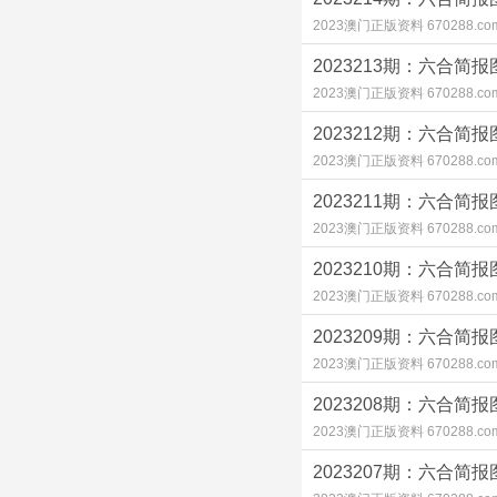
2023澳门正版资料 670288.co
2023213期：六合简报
2023澳门正版资料 670288.co
2023212期：六合简报
2023澳门正版资料 670288.co
2023211期：六合简报
2023澳门正版资料 670288.co
2023210期：六合简报
2023澳门正版资料 670288.co
2023209期：六合简报
2023澳门正版资料 670288.co
2023208期：六合简报
2023澳门正版资料 670288.co
2023207期：六合简报