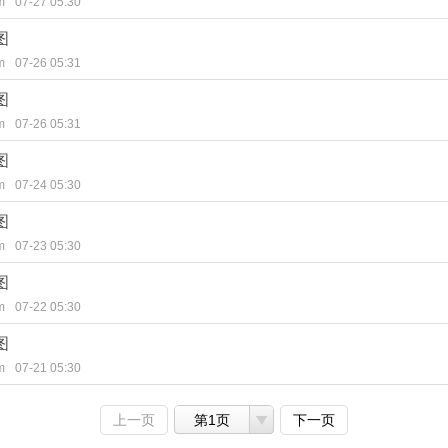
m
07-27 05:30
图
m
07-26 05:31
图
m
07-26 05:31
图
m
07-24 05:30
图
m
07-23 05:30
图
m
07-22 05:30
图
m
07-21 05:30
上一页
第1页
下一页