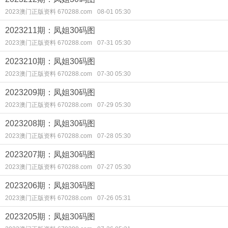
2023澳门正版资料 670288.com
08-01 05:30
2023211期：凤姐30码图
2023澳门正版资料 670288.com
07-31 05:30
2023210期：凤姐30码图
2023澳门正版资料 670288.com
07-30 05:30
2023209期：凤姐30码图
2023澳门正版资料 670288.com
07-29 05:30
2023208期：凤姐30码图
2023澳门正版资料 670288.com
07-28 05:30
2023207期：凤姐30码图
2023澳门正版资料 670288.com
07-27 05:30
2023206期：凤姐30码图
2023澳门正版资料 670288.com
07-26 05:31
2023205期：凤姐30码图