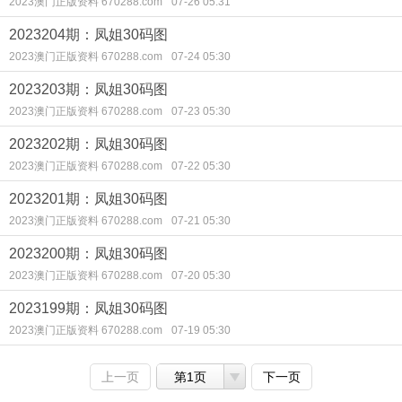
2023澳门正版资料 670288.com
07-26 05:31
2023204期：凤姐30码图
2023澳门正版资料 670288.com
07-24 05:30
2023203期：凤姐30码图
2023澳门正版资料 670288.com
07-23 05:30
2023202期：凤姐30码图
2023澳门正版资料 670288.com
07-22 05:30
2023201期：凤姐30码图
2023澳门正版资料 670288.com
07-21 05:30
2023200期：凤姐30码图
2023澳门正版资料 670288.com
07-20 05:30
2023199期：凤姐30码图
2023澳门正版资料 670288.com
07-19 05:30
上一页
第1页
下一页