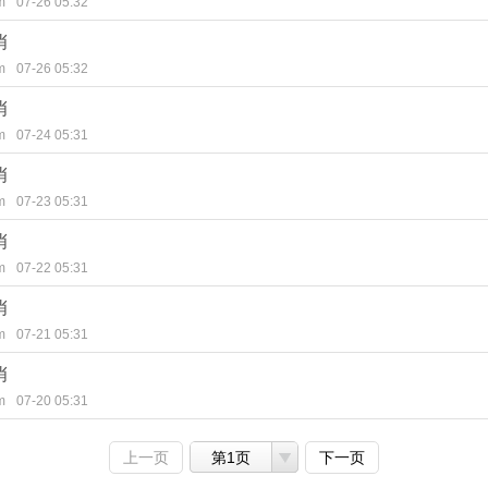
m
07-26 05:32
肖
m
07-26 05:32
肖
m
07-24 05:31
肖
m
07-23 05:31
肖
m
07-22 05:31
肖
m
07-21 05:31
肖
m
07-20 05:31
上一页
第1页
下一页