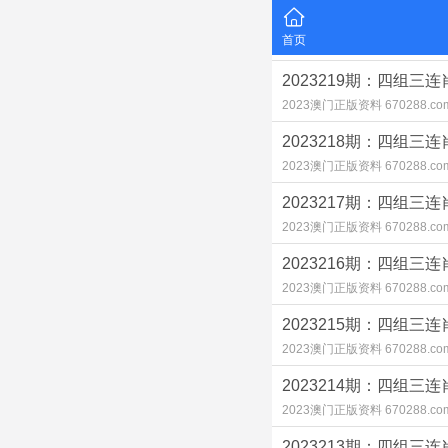
首页
2023219期：四组三连
2023澳门正版资料 670288.co
2023218期：四组三连
2023澳门正版资料 670288.co
2023217期：四组三连
2023澳门正版资料 670288.co
2023216期：四组三连
2023澳门正版资料 670288.co
2023215期：四组三连
2023澳门正版资料 670288.co
2023214期：四组三连
2023澳门正版资料 670288.co
2023213期：四组三连