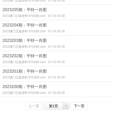
2023澳门正版资料 670288.com
07-26 05:30
2023205期：平特一肖图
2023澳门正版资料 670288.com
07-26 05:30
2023204期：平特一肖图
2023澳门正版资料 670288.com
07-24 05:30
2023203期：平特一肖图
2023澳门正版资料 670288.com
07-23 05:30
2023202期：平特一肖图
2023澳门正版资料 670288.com
07-22 05:30
2023201期：平特一肖图
2023澳门正版资料 670288.com
07-21 05:30
2023200期：平特一肖图
2023澳门正版资料 670288.com
07-20 05:30
上一页
第1页
下一页