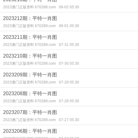
2023澳门正版资料 670288.com
08-02 05:30
2023212期：平特一肖图
2023澳门正版资料 670288.com
08-01 05:30
2023211期：平特一肖图
2023澳门正版资料 670288.com
07-31 05:30
2023210期：平特一肖图
2023澳门正版资料 670288.com
07-30 05:30
2023209期：平特一肖图
2023澳门正版资料 670288.com
07-29 05:30
2023208期：平特一肖图
2023澳门正版资料 670288.com
07-28 05:30
2023207期：平特一肖图
2023澳门正版资料 670288.com
07-27 05:30
2023206期：平特一肖图