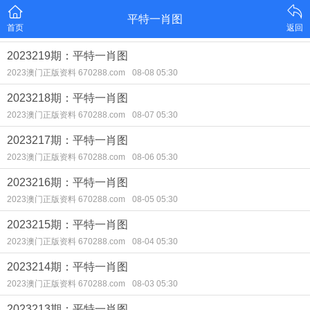
平特一肖图
首页
返回
2023219期：平特一肖图
2023澳门正版资料 670288.com
08-08 05:30
2023218期：平特一肖图
2023澳门正版资料 670288.com
08-07 05:30
2023217期：平特一肖图
2023澳门正版资料 670288.com
08-06 05:30
2023216期：平特一肖图
2023澳门正版资料 670288.com
08-05 05:30
2023215期：平特一肖图
2023澳门正版资料 670288.com
08-04 05:30
2023214期：平特一肖图
2023澳门正版资料 670288.com
08-03 05:30
2023213期：平特一肖图