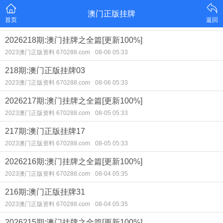
澳门正版挂牌
首页
返回
2026218期:澳门挂牌之全篇[更新100%]
2023澳门正版资料 670288.com
08-06 05:33
218期:澳门正版挂牌03
2023澳门正版资料 670288.com
08-06 05:33
2026217期:澳门挂牌之全篇[更新100%]
2023澳门正版资料 670288.com
08-05 05:33
217期:澳门正版挂牌17
2023澳门正版资料 670288.com
08-05 05:33
2026216期:澳门挂牌之全篇[更新100%]
2023澳门正版资料 670288.com
08-04 05:35
216期:澳门正版挂牌31
2023澳门正版资料 670288.com
08-04 05:35
2026215期:澳门挂牌之全篇[更新100%]