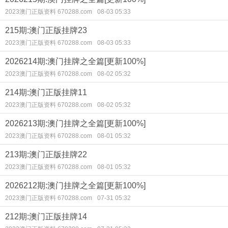
2023澳门正版资料 670288.com
08-03 05:33
215期:澳门正版挂牌23
2023澳门正版资料 670288.com
08-03 05:33
2026214期:澳门挂牌之全篇[更新100%]
2023澳门正版资料 670288.com
08-02 05:32
214期:澳门正版挂牌11
2023澳门正版资料 670288.com
08-02 05:32
2026213期:澳门挂牌之全篇[更新100%]
2023澳门正版资料 670288.com
08-01 05:32
213期:澳门正版挂牌22
2023澳门正版资料 670288.com
08-01 05:32
2026212期:澳门挂牌之全篇[更新100%]
2023澳门正版资料 670288.com
07-31 05:32
212期:澳门正版挂牌14