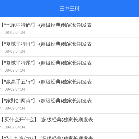
王中王料
料-【*七尾中特码*】-(超级经典)独家长期发表
m
08-09 04:34
料-【*复试平特肖*】-(超级经典)独家长期发表
m
08-09 04:34
料-【*复试平特尾*】-(超级经典)独家长期发表
m
08-09 04:34
料-【*赢高手五行*】-(超级经典)独家长期发表
m
08-09 04:34
料-【*家野加两肖*】-(超级经典)独家长期发表
m
08-09 04:34
7料-【买什么开什么】-(超级经典)独家长期发表
m
08-09 04:34
7料-【经典九肖仲持】-(超级经典)独家长期发表