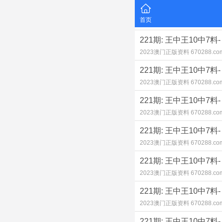
首页
221期: 王中王10中7
2023澳门正版资料 670288.co
221期: 王中王10中7
2023澳门正版资料 670288.co
221期: 王中王10中7
2023澳门正版资料 670288.co
221期: 王中王10中7
2023澳门正版资料 670288.co
221期: 王中王10中7
2023澳门正版资料 670288.co
221期: 王中王10中
2023澳门正版资料 670288.co
221期: 王中王10中