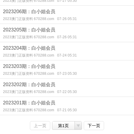
2023澳门正版资料 670288.com
07-27 05:30
2023206期：白小姐会员
2023澳门正版资料 670288.com
07-26 05:31
2023205期：白小姐会员
2023澳门正版资料 670288.com
07-26 05:31
2023204期：白小姐会员
2023澳门正版资料 670288.com
07-24 05:31
2023203期：白小姐会员
2023澳门正版资料 670288.com
07-23 05:30
2023202期：白小姐会员
2023澳门正版资料 670288.com
07-22 05:30
2023201期：白小姐会员
2023澳门正版资料 670288.com
07-21 05:30
上一页
第1页
下一页