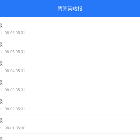
腾算策略报
报
m
08-06 05:31
报
m
08-05 05:31
报
m
08-04 05:31
报
m
08-03 05:31
报
m
08-02 05:31
报
m
08-01 05:30
报