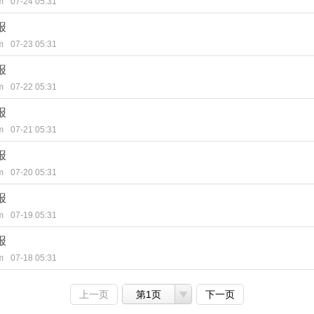
m
07-24 05:31
报
m
07-23 05:31
报
m
07-22 05:31
报
m
07-21 05:31
报
m
07-20 05:31
报
m
07-19 05:31
报
m
07-18 05:31
上一页
第1页
下一页