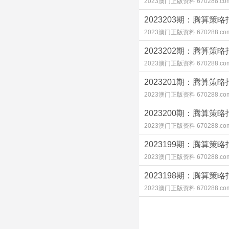
2023澳门正版资料 670288.co
2023203期：腾算策略
2023澳门正版资料 670288.co
2023202期：腾算策略
2023澳门正版资料 670288.co
2023201期：腾算策略
2023澳门正版资料 670288.co
2023200期：腾算策略
2023澳门正版资料 670288.co
2023199期：腾算策略
2023澳门正版资料 670288.co
2023198期：腾算策略
2023澳门正版资料 670288.co