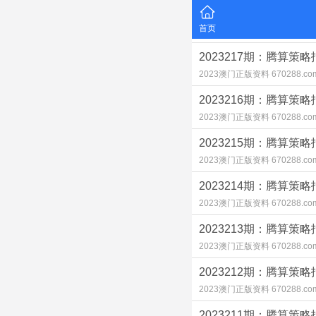
首页
2023217期：腾算策略
2023澳门正版资料 670288.co
2023216期：腾算策略
2023澳门正版资料 670288.co
2023215期：腾算策略
2023澳门正版资料 670288.co
2023214期：腾算策略
2023澳门正版资料 670288.co
2023213期：腾算策略
2023澳门正版资料 670288.co
2023212期：腾算策略
2023澳门正版资料 670288.co
2023211期：腾算策略