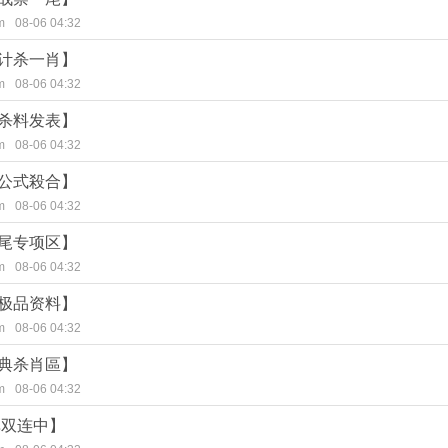
m
08-06 04:32
统计杀一肖】
m
08-06 04:32
合杀料发表】
m
08-06 04:32
创公式殺合】
m
08-06 04:32
一尾专项区】
m
08-06 04:32
※极品资料】
m
08-06 04:32
经典杀肖區】
m
08-06 04:32
●单双连中】